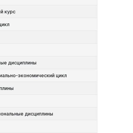
й курс
цикл
ные дисциплины
циально-экономический цикл
иплины
иональные дисциплины