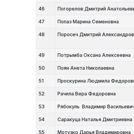
46
Погорелов Дмитрий Анатольев
47
Попаз Марина Семеновна
48
Поросеч Дмитрий Александров
49
Потрымба Оксана Алексеевна
50
Поян Анета Николаевна
51
Проскурина Людмила Федоров
52
Рачила Вера Федоровна
53
Рябокуль Владимир Васильеви
54
Саракуца Наталья Дмитриевна
55
Мотузко Дарья Владимировна