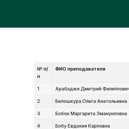
№ п/
ФИО преподавателя
п
1
Арабаджи Дмитрий Филиппови
2
Белошкура Ольга Анатольевна
3
Бобок Маргарита Эмануиловна
4
Бобу Евдокия Карповна