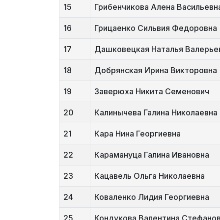
15
Грибенчикова Алена Васильевн
16
Грицаенко Сильвия Федоровна
17
Дашковецкая Наталья Валерье
18
Добрянская Ирина Викторовна
19
Заверюха Никита Семенович
20
Калинычева Галина Николаевна
21
Кара Нина Георгиевна
22
Карамануца Галина Ивановна
23
Кацавель Ольга Николаевна
24
Коваленко Лидия Георгиевна
25
Кондукова Валентина Стефано