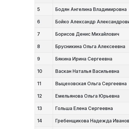
5
Бодян Ангелина Владимировна
6
Бойко Александр Александров
7
Борисов Денис Михайлович
8
Брусникина Ольга Алексеевна
9
Бякина Ирина Сергеевна
10
Васкан Наталья Васильевна
11
Выцеховская Ольга Сергеевна
12
Емельянова Ольга Юрьевна
13
Гольша Елена Сергеевна
14
Гребенщикова Надежда Ивано