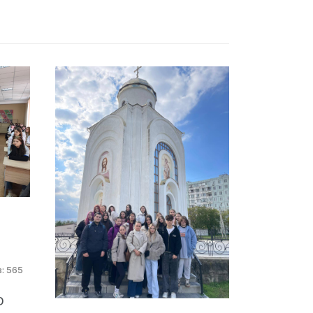
: 565
О