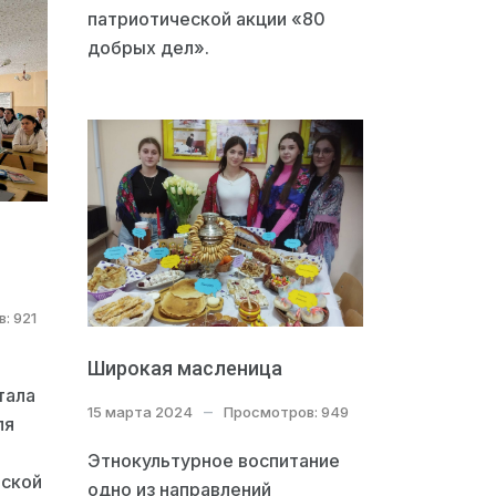
патриотической акции «80
добрых дел».
: 921
Широкая масленица
тала
15 марта 2024
Просмотров: 949
ля
Этнокультурное воспитание
вской
одно из направлений