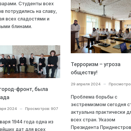
варами. Студенты всех
в потрудились на славу,
ая всех сладостями и
ными блинами.
Терроризм – угроза
обществу!
29 апреля 2024
Просмотров
город-фронт, была
Проблема борьбы с
ада
экстремизмом сегодня с
варя 2024
Просмотров: 907
актуальна практически д
всех стран. Указом
варя 1944 года одна из
Президента Приднестро
ейших дат для всех