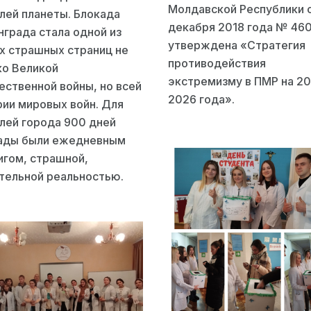
Молдавской Республики о
лей планеты. Блокада
декабря 2018 года № 46
нграда стала одной из
утверждена «Стратегия
х страшных страниц не
противодействия
ко Великой
экстремизму в ПМР на 2
ественной войны, но всей
2026 года».
рии мировых войн. Для
лей города 900 дней
ады были ежедневным
игом, страшной,
тельной реальностью.