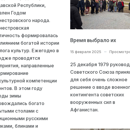
авской Республики,
влен Годом
нестровского народа.
нестровская
тичность формировалась
Время выбрало их
влиянием богатой истории
лога культур. Ежегодно в
15 февраля 2025
Просмотро
едже проводятся
25 декабря 1979 руково
приятия, направленные
Советского Союза приня
ормирование
для себя очень сложное
культурной компетенции
решение о вводе военно
нтов. В этом году
контингента советских
оды зимы
вооруженных сил в
овождались богато
Афганистан.
ытыми столами с
иционными русскими
иками, блинами и