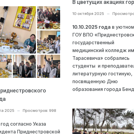
В цветущих акациях го
10 октября 2025
Просмотро
10.10.2025 года
в уютном
ГОУ ВПО «Приднестровс
государственный
медицинский колледж им.
Тарасевича» собрались
студенты и преподавате
литературную гостиную,
посвященную Дню
образования города Бен
приднестровского
да
та 2025
Просмотров: 998
год согласно Указа
идента Приднестровской