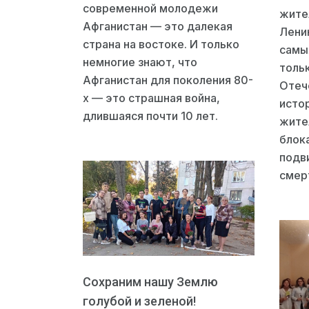
современной молодежи
жите
Афганистан — это далекая
Лени
страна на востоке. И только
самы
немногие знают, что
толь
Афганистан для поколения 80-
Отеч
х — это страшная война,
исто
длившаяся почти 10 лет.
жите
блок
подв
смер
Сохраним нашу Землю
голубой и зеленой!