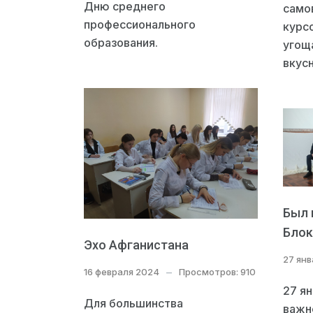
Дню среднего
само
профессионального
курсо
образования.
угощ
вкус
Был 
Блок
Эхо Афганистана
27 ян
16 февраля 2024
Просмотров: 910
27 ян
Для большинства
важн